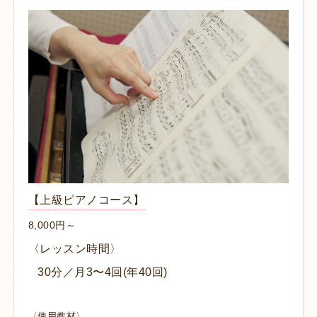
【上級ピアノコース】
8,000円～
〈レッスン時間〉
30分／月3〜4回(年40回)
〈使用教材〉