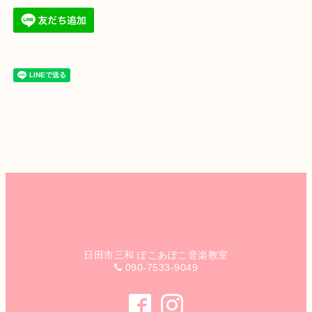
日田市三和 ぽこあぽこ音楽教室
090-7533-9049