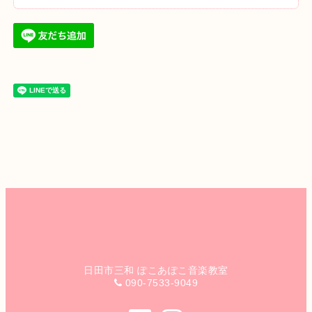
日田市三和 ぽこあぽこ音楽教室
090-7533-9049