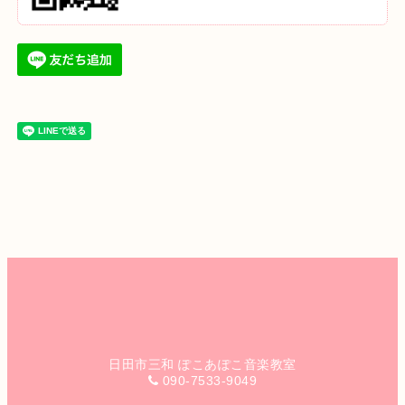
日田市三和 ぽこあぽこ音楽教室
090-7533-9049