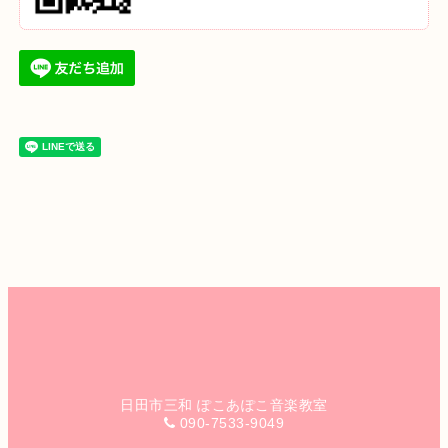
日田市三和 ぽこあぽこ音楽教室
090-7533-9049