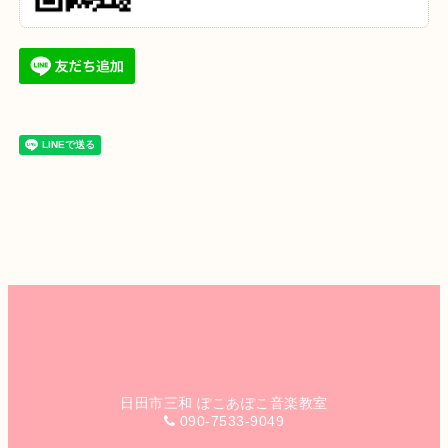
日田市三和 ぽこあぽこ音楽教室
090-7533-9049