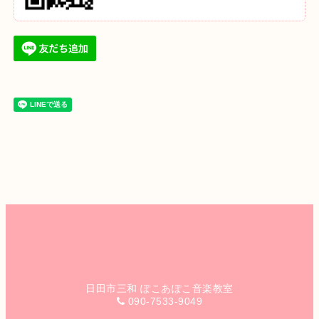
日田市三和 ぽこあぽこ音楽教室
090-7533-9049