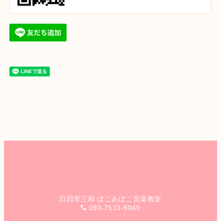
日田市三和 ぽこあぽこ音楽教室
090-7533-9049